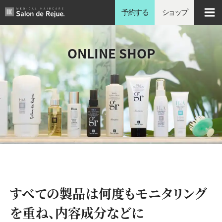
内
予約する
ショップ
容
を
ス
ONLINE SHOP
キ
ッ
プ
すべての製品は何度もモニタリング
を重ね、内容成分などに